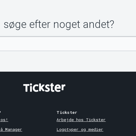
u søge efter noget andet?
?
Tickster
 os!
Arbejde hos Tickster
på Manager
Logotyper og medier