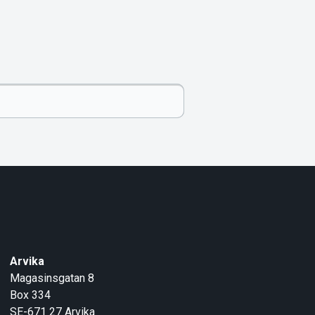
Arvika
Magasinsgatan 8
Box 334
SE-671 27
Arvika