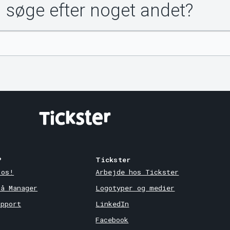
u søge efter noget andet?
?
Tickster
 os!
Arbejde hos Tickster
på Manager
Logotyper og medier
upport
LinkedIn
Facebook