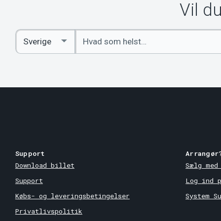
Vil d
Indtast
Select
søgeord
Country
Support
Arrangør
Download billet
Sælg med
Support
Log ind 
Købs- og leveringsbetingelser
System S
Privatlivspolitik