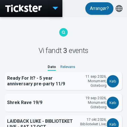
Arrangør?
Events
Vi fandt
3
events
MyTickster
Dato
Relevans
11 sep 2026,
Ready For It? - 5 year
Monument,
Køb
anniversary pre-party 11/9
Göteborg
Support
19 sep 2026,
Shrek Rave 19/9
Monument,
Køb
Göteborg
17 okt 2026,
LAIDBACK LUKE - BIBLIOTEKET
Biblioteket Live,
Køb
LIVE - SAT 17 OCT