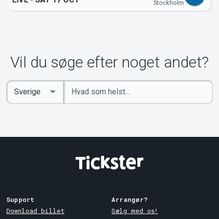
Stockholm
Om Tickster
Vil du søge efter noget andet?
Indtast
Select
søgeord
Country
Support
Arrangør?
Download billet
Sælg med os!