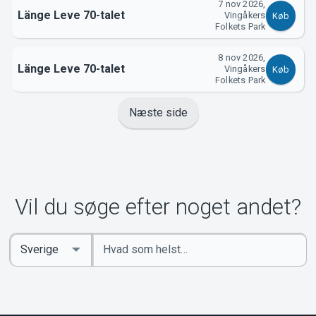
7 nov 2026,
Länge Leve 70-talet
Vingåkers
Køb
Folkets Park
8 nov 2026,
Länge Leve 70-talet
Vingåkers
Køb
Folkets Park
Næste side
Vil du søge efter noget andet?
Indtast
Select
søgeord
Country