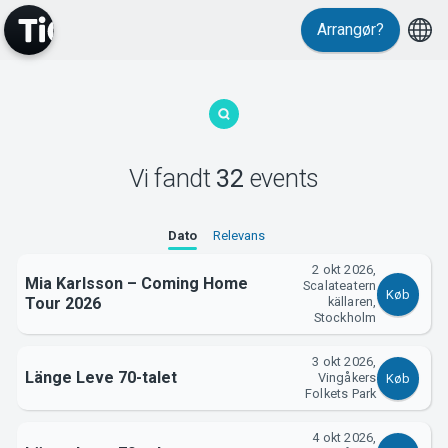
Events
Arrangør?
Vi fandt
32
events
MyTickster
Dato
Relevans
2 okt 2026,
Mia Karlsson – Coming Home
Scalateatern
Køb
Tour 2026
källaren,
Stockholm
3 okt 2026,
Länge Leve 70-talet
Vingåkers
Køb
Folkets Park
4 okt 2026,