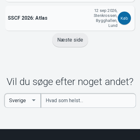
12 sep 2026,
Stenkrossen,
SSCF 2026: Atlas
Køb
Bygghallen,
Lund
Næste side
Vil du søge efter noget andet?
Indtast
Select
søgeord
Country