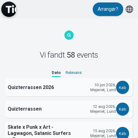
Events
Arrangør?
Vi fandt
58
events
MyTickster
Dato
Relevans
10 jun 2026,
Quizterrassen 2026
Køb
Mejeriet, Lund
12 aug 2026,
Quizterrassen
Køb
Mejeriet, Lund
Skate x Punk x Art -
15 aug 2026,
Lagwagon, Satanic Surfers
Køb
Mejeriet, Lund