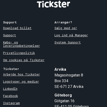
Support
Arrangør?
Download billet
Sælg med os!
Support
Log ind på Manager
Købs- og
System Support
leveringsbetingelser
Privatlivspolitik
Om cookies på Tickster
Tickster
Arvika
Arbejde hos Tickster
Magasinsgatan 8
Box 334
Logotyper og medier
SE-671 27
Arvika
LinkedIn
Göteborg
Facebook
Götgatan 16
Instagram
SE-411 05
Göteborg