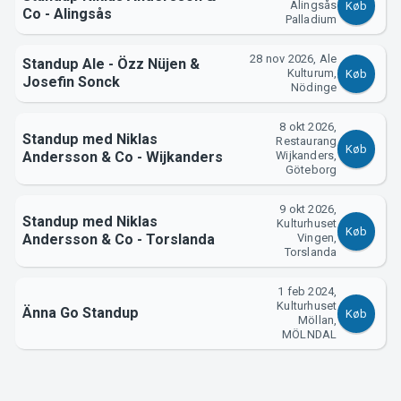
Alingsås
Køb
Co - Alingsås
Palladium
Om Tickster
28 nov 2026, Ale
Standup Ale - Özz Nüjen &
Kulturum,
Køb
Josefin Sonck
Nödinge
8 okt 2026,
Standup med Niklas
Restaurang
Køb
Andersson & Co - Wijkanders
Wijkanders,
Göteborg
9 okt 2026,
Standup med Niklas
Kulturhuset
Køb
Andersson & Co - Torslanda
Vingen,
Torslanda
1 feb 2024,
Kulturhuset
Änna Go Standup
Køb
Möllan,
MÖLNDAL