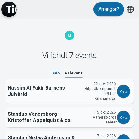
Arrangør?
MyTickster
Vi fandt
7
events
Dato
Relevans
22 nov 2026,
Nassim Al Fakir Barnens
Biljardkompaniet,
Køb
Julvärld
291 54
Support
Kristianstad
15 okt 2026,
Standup Vänersborg -
Vänersborgs
Køb
Kristoffer Appelquist & co
teater
7 okt 2026,
Standup Niklas Andersson &