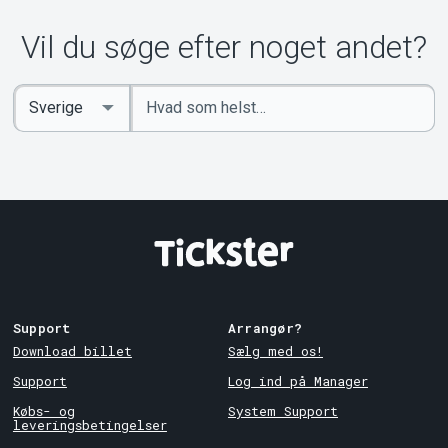
Vil du søge efter noget andet?
Indtast
Select
søgeord
Country
Support
Arrangør?
Download billet
Sælg med os!
Support
Log ind på Manager
Købs- og
System Support
leveringsbetingelser