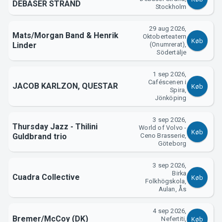
DEBASER STRAND
Stockholm
29 aug 2026,
Mats/Morgan Band & Henrik
Oktoberteatern
Køb
Linder
(Onumrerat),
Södertälje
1 sep 2026,
Caféscenen i
JACOB KARLZON, QUESTAR
Køb
Spira,
Jönköping
3 sep 2026,
Thursday Jazz - Thilini
World of Volvo -
Køb
Guldbrand trio
Ceno Brasserie,
Göteborg
3 sep 2026,
Birka
Cuadra Collective
Køb
Folkhögskola,
Aulan, Ås
4 sep 2026,
Bremer/McCoy (DK)
Nefertiti,
Køb