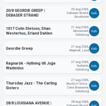
Support
20 aug 2026,
20/8 GEORDIE GREEP |
Debaser Strand,
Køb
DEBASER STRAND
Stockholm
21 aug 2026,
1017 Colin Stetson, Stian
Monument,
Køb
Westerhus, Erland Dahlen
Göteborg
21 aug 2026,
Geordie Greep
Køb
Mejeriet, Lund
Om Tickster
27 aug 2026,
Ragnarök - Hyllning till Jojje
Nefertiti,
Køb
Wadenius
Göteborg
27 aug 2026,
Thursday Jazz - The Carling
World of Volvo -
Køb
Sisters
Ceno Brasserie,
Göteborg
28 aug 2026,
28/8 LOUISIANA AVENUE |
Debaser Strand,
Køb