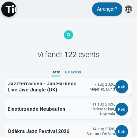
Events
Arrangør?
Vi fandt
122
events
MyTickster
Dato
Relevans
Jazzterrassen - Jan Harbeck
7 aug 2026,
Køb
Live Jive Jungle (DK)
Mejeriet, Lund
11 aug 2026,
Einstürzende Neubauten
Parksnäckan,
Køb
Uppsala
14 aug 2026,
Ödåkra Jazz Festival 2026
Køb
Spritan i Ödåkra