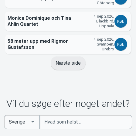
Göteborg
4 sep 2026,
Monica Dominique och Tina
Blackbird,
Køb
Ahlin Quartet
Uppsala
4 sep 2026,
58 meter upp med Rigmor
Svampen,
Køb
Gustafsson
Örebro
Næste side
Vil du søge efter noget andet?
Indtast
Select
søgeord
Country