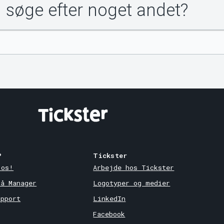
u søge efter noget andet?
?
Tickster
 os!
Arbejde hos Tickster
på Manager
Logotyper og medier
upport
LinkedIn
Facebook