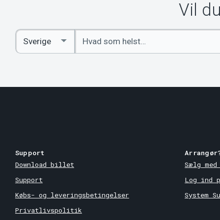
Vil d
Indtast
Select
søgeord
Country
Support
Arrangør
Download billet
Sælg med
Support
Log ind 
Købs- og leveringsbetingelser
System S
Privatlivspolitik