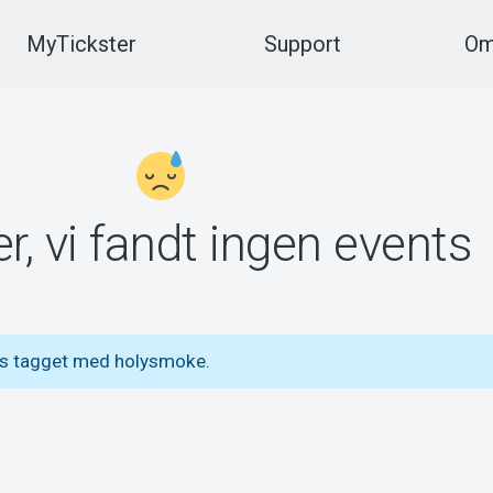
MyTickster
Support
Om
r, vi fandt ingen events
ts tagget med holysmoke.