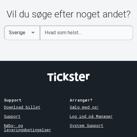
Om Tickster
Vil du søge efter noget andet?
Indtast
Select
søgeord
Country
Support
Arrangør?
Download billet
Sælg med os!
Support
Log ind på Manager
Købs- og
System Support
leveringsbetingelser