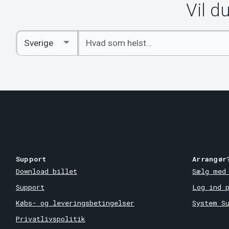
Vil d
Indtast
Select
søgeord
Country
Support
Arrangør
Download billet
Sælg med
Support
Log ind 
Købs- og leveringsbetingelser
System S
Privatlivspolitik