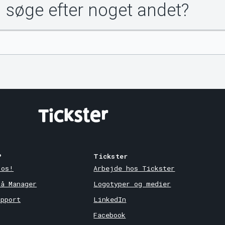
u søge efter noget andet?
?
Tickster
 os!
Arbejde hos Tickster
på Manager
Logotyper og medier
upport
LinkedIn
Facebook