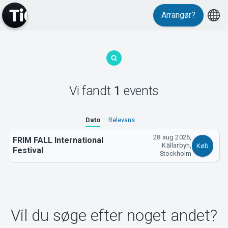
Arrangør?
MyTickster
Vi fandt
1
events
Support
Dato
Relevans
28 aug 2026,
FRIM FALL International
Källarbyn,
Køb
Festival
Stockholm
Om Tickster
Vil du søge efter noget andet?