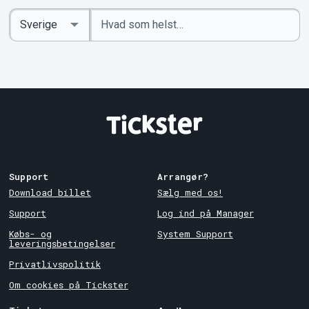
Indtast
Select
søgeord
Country
Support
Arrangør?
Download billet
Sælg med os!
Support
Log ind på Manager
Købs- og
System Support
leveringsbetingelser
Privatlivspolitik
Om cookies på Tickster