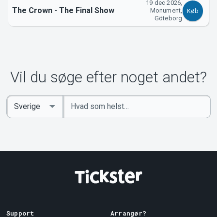
19 dec 2026,
The Crown - The Final Show
Monument,
Køb
Göteborg
Vil du søge efter noget andet?
Indtast
Select
søgeord
Country
Support
Arrangør?