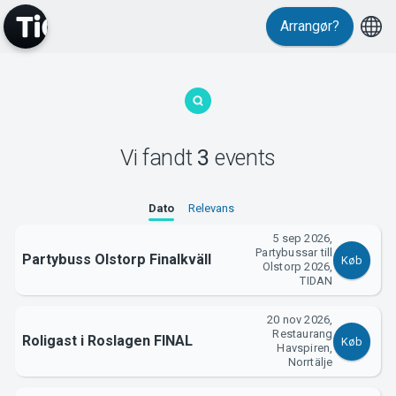
Arrangør?
MyTickster
Vi fandt
3
events
Dato
Relevans
Support
5 sep 2026,
Partybussar till
Partybuss Olstorp Finalkväll
Køb
Olstorp 2026,
TIDAN
20 nov 2026,
Restaurang
Om Tickster
Roligast i Roslagen FINAL
Køb
Havspiren,
Norrtälje