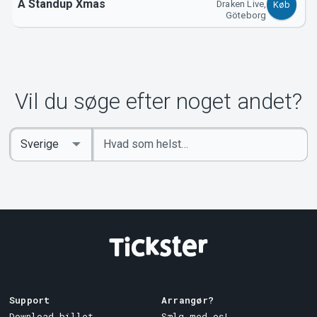
A Standup Xmas
Draken Live,
Køb
Göteborg
Vil du søge efter noget andet?
Indtast
Select
søgeord
Country
Support
Arrangør?
Download billet
Sælg med os!