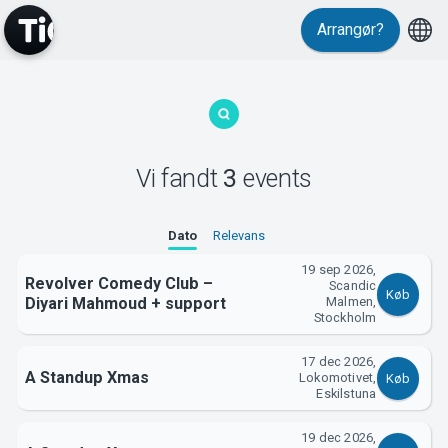
Arrangør?
MyTickster
Vi fandt
3
events
Dato
Relevans
Support
19 sep 2026,
Revolver Comedy Club –
Scandic
Køb
Diyari Mahmoud + support
Malmen,
Stockholm
17 dec 2026,
A Standup Xmas
Om Tickster
Lokomotivet,
Køb
Eskilstuna
19 dec 2026,