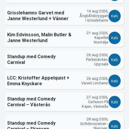
Support
14 aug 2026,
Grisslehamns Garvet med
Ångbåtsbryggan
Køb
Janne Westerlund + Vänner
i Grisslehamn
21 aug 2026,
Kim Edvinsson, Malin Butler &
Kapellet
Køb
Janne Westerlund
Norrtälje
26 aug 2026,
Standup med Comedy
Parksnäckan,
Køb
Carnival
Uppsala
Om Tickster
LCC: Kristoffer Appelquist +
26 aug 2026,
Køb
Emma Knyckare
Varvet Limhamn
27 aug 2026,
Standup med Comedy
Carlsson På
Køb
Carnival – Västerås
Kajen, Västerås
28 aug 2026,
Standup med Comedy
Sollidenscenen -
Køb
Carnival – Skansen
Skansen,