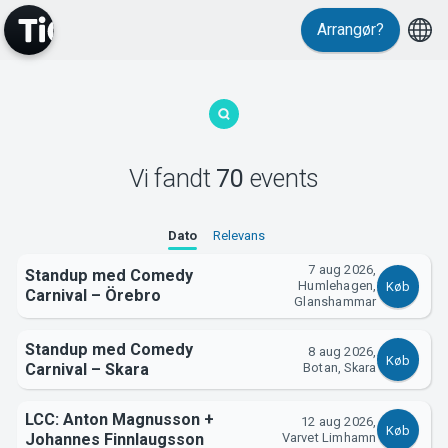
Events
Arrangør?
Vi fandt
70
events
MyTickster
Dato
Relevans
7 aug 2026,
Standup med Comedy
Humlehagen,
Køb
Carnival – Örebro
Glanshammar
Standup med Comedy
8 aug 2026,
Køb
Carnival – Skara
Botan, Skara
LCC: Anton Magnusson +
12 aug 2026,
Køb
Johannes Finnlaugsson
Varvet Limhamn