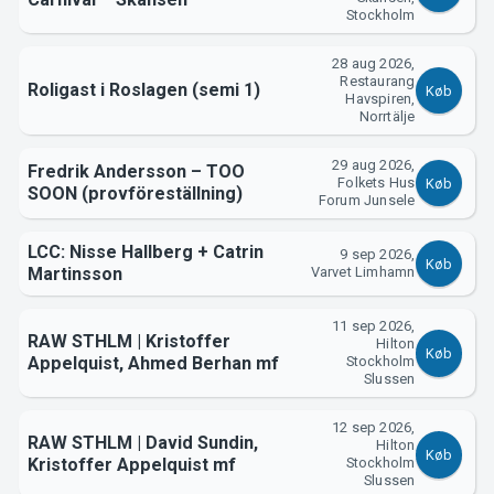
Stockholm
28 aug 2026,
Restaurang
Roligast i Roslagen (semi 1)
Køb
Havspiren,
Norrtälje
29 aug 2026,
Fredrik Andersson – TOO
Folkets Hus
Køb
SOON (provföreställning)
Forum Junsele
LCC: Nisse Hallberg + Catrin
9 sep 2026,
Køb
Martinsson
Varvet Limhamn
11 sep 2026,
RAW STHLM | Kristoffer
Hilton
Køb
Appelquist, Ahmed Berhan mf
Stockholm
Slussen
12 sep 2026,
RAW STHLM | David Sundin,
Hilton
Køb
Kristoffer Appelquist mf
Stockholm
Slussen