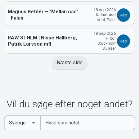
18 sep 2026,
Magnus Betnér – "Mellan oss"
Kulturhuset
Køb
- Falun
tio14, Falun
18 sep 2026,
RAW STHLM | Nisse Hallberg,
Hilton
Køb
Patrik Larsson mfl
Stockholm
Slussen
Næste side
Vil du søge efter noget andet?
Indtast
Select
søgeord
Country