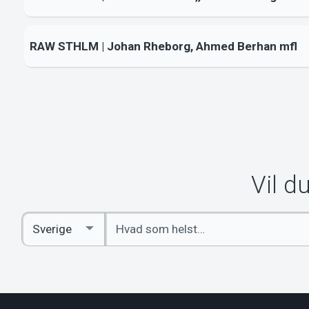
RAW STHLM | Johan Rheborg, Ahmed Berhan mfl
Vil d
Indtast
Select
søgeord
Country