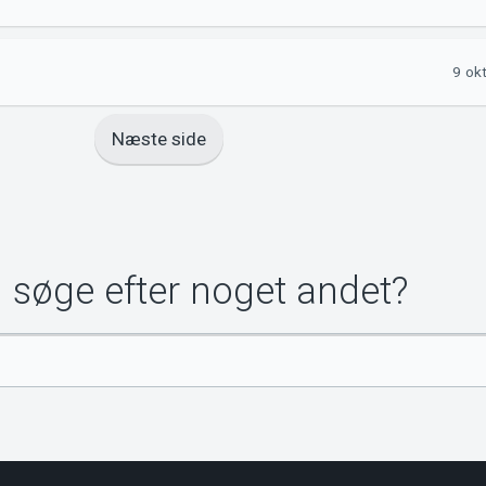
9 ok
Næste side
u søge efter noget andet?