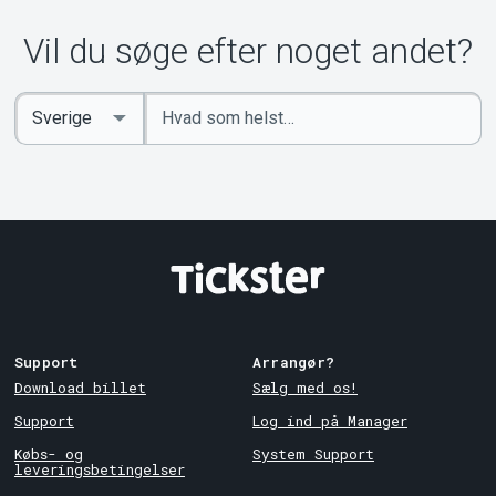
Om Tickster
Vil du søge efter noget andet?
Indtast
Select
søgeord
Country
Support
Arrangør?
Download billet
Sælg med os!
Support
Log ind på Manager
Købs- og
System Support
leveringsbetingelser