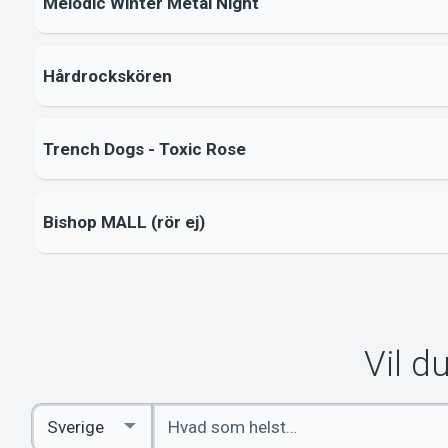
Melodic Winter Metal Night
Hårdrockskören
Trench Dogs - Toxic Rose
Bishop MALL (rör ej)
Vil d
Indtast
Select
søgeord
Country