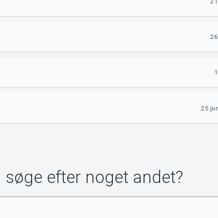
21
26
1
25 ju
u søge efter noget andet?