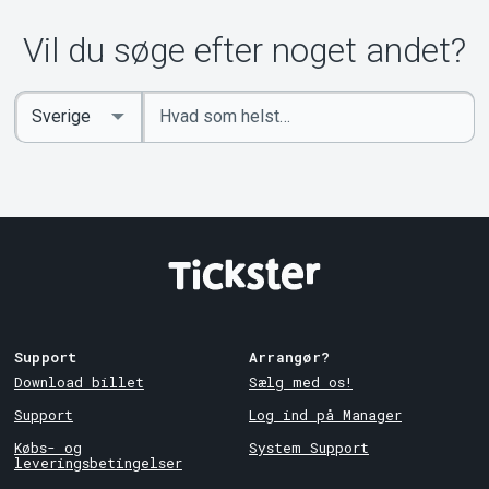
Om Tickster
Vil du søge efter noget andet?
Indtast
Select
søgeord
Country
Support
Arrangør?
Download billet
Sælg med os!
Support
Log ind på Manager
Købs- og
System Support
leveringsbetingelser