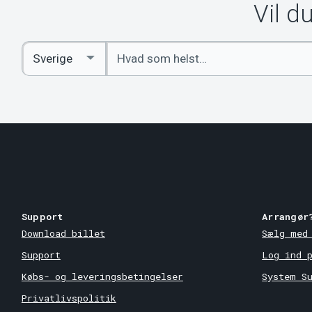
Vil d
Indtast
Select
søgeord
Country
Support
Arrangør
Download billet
Sælg med
Support
Log ind 
Købs- og leveringsbetingelser
System S
Privatlivspolitik