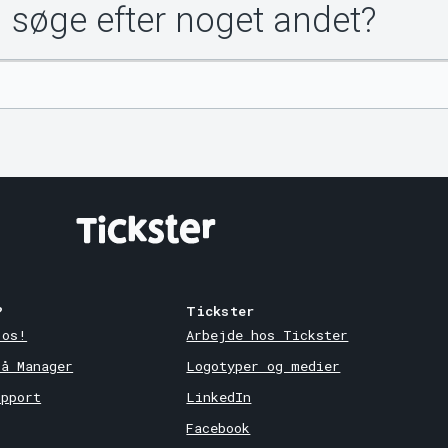
u søge efter noget andet?
?
Tickster
 os!
Arbejde hos Tickster
på Manager
Logotyper og medier
upport
LinkedIn
Facebook