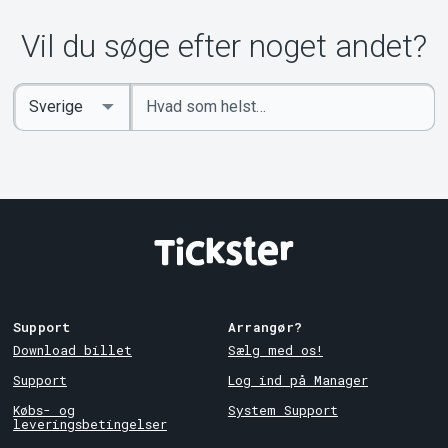
Vil du søge efter noget andet?
Indtast
Select
søgeord
Country
Support
Arrangør?
Download billet
Sælg med os!
Support
Log ind på Manager
Købs- og
System Support
leveringsbetingelser