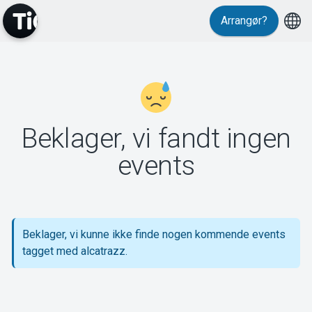
Arrangør?
MyTickster
Beklager, vi fandt ingen
Support
events
Beklager, vi kunne ikke finde nogen kommende events
Om Tickster
tagget med alcatrazz.