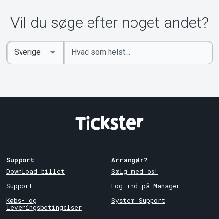
Om Tickster
Vil du søge efter noget andet?
Indtast
Select
søgeord
Country
Support
Arrangør?
Download billet
Sælg med os!
Support
Log ind på Manager
Købs- og
System Support
leveringsbetingelser