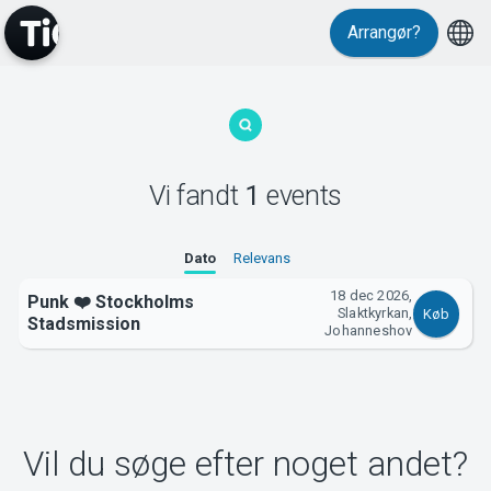
Arrangør?
MyTickster
Vi fandt
1
events
Support
Dato
Relevans
18 dec 2026,
Punk ❤️ Stockholms
Slaktkyrkan,
Køb
Stadsmission
Johanneshov
Om Tickster
Vil du søge efter noget andet?