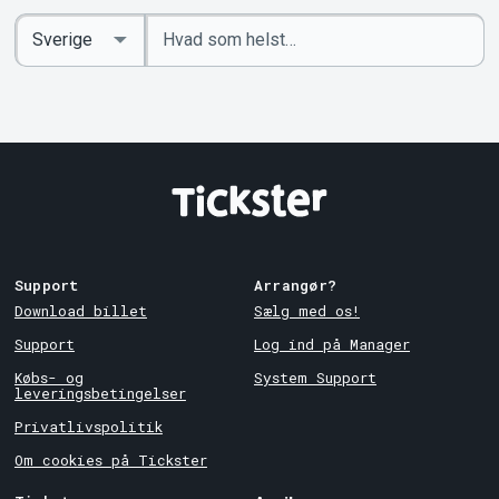
Indtast
Select
søgeord
Country
Support
Arrangør?
Download billet
Sælg med os!
Support
Log ind på Manager
Købs- og
System Support
leveringsbetingelser
Privatlivspolitik
Om cookies på Tickster