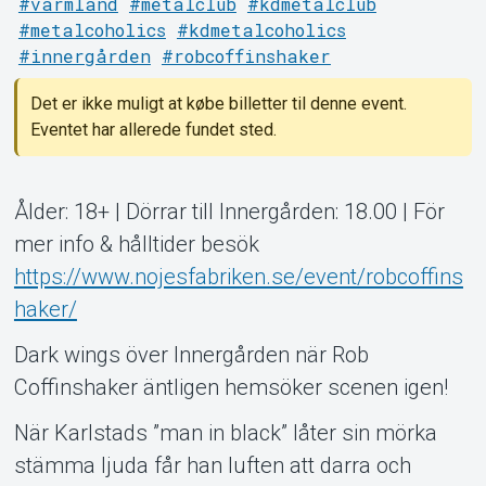
#värmland
#metalclub
#kdmetalclub
#metalcoholics
#kdmetalcoholics
#innergården
#robcoffinshaker
Det er ikke muligt at købe billetter til denne event.
Eventet har allerede fundet sted.
Ålder: 18+ | Dörrar till Innergården: 18.00 | För
Support
mer info & hålltider besök
https://www.nojesfabriken.se/event/robcoffins
haker/
Dark wings över Innergården när Rob
Coffinshaker äntligen hemsöker scenen igen!
När Karlstads ”man in black” låter sin mörka
stämma ljuda får han luften att darra och