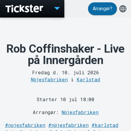
Arrangør?
Events
Rob Coffinshaker - Live
på Innergården
Fredag d. 10. juli 2026
Nöjesfabriken
i
Karlstad
Starter 10 jul 18:00
Arrangør:
Nöjesfabriken
MyTickster
#nojesfabriken
#nöjesfabriken
#karlstad