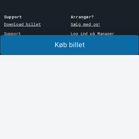
Support
Arrangør?
Download billet
Sælg med os!
Support
Log ind på Manager
Købs- og
System Support
Køb billet
leveringsbetingelser
Privatlivspolitik
Om cookies på Tickster
Tickster
Arvika
Arbejde hos Tickster
Magasinsgatan 8
Box 334
Logotyper og medier
SE-671 27
Arvika
LinkedIn
Göteborg
Facebook
Götgatan 16
Instagram
SE-411 05
Göteborg