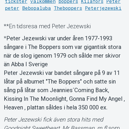
tickster
välkommen
boppers
Kilafors
Peter
peter
Bebopaluba
Theboppers
Peterjezewski
Support
**En tidsresa med Peter Jezewski
*
Peter Jezewski var under åren 1977-1993
sångare i The Boppers som var gigantisk stora
när de slog igenom 1979 och sålde mer skivor
än Abba I Sverige
Om Tickster
Peter Jezewski var bandet sångare på 9 av 11
låtar på albumet "The Boppers" och satte sin
sång på låtar som Jeannies´Coming Back,
Kissing In The Moonlight, Gonna Find My Angel ,
Heaven , plattan såldes i hela 350 000 ex.
Peter Jezewski fick även stora hits med
Goodnight Sweetheart, Mr Bassman, m.fl
som