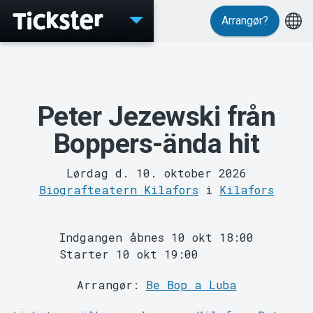
Arrangør?
Events
Peter Jezewski från
Boppers-ända hit
Lørdag d. 10. oktober 2026
Biografteatern Kilafors
i
Kilafors
MyTickster
Indgangen åbnes 10 okt 18:00
Starter 10 okt 19:00
Arrangør:
Be Bop a Luba