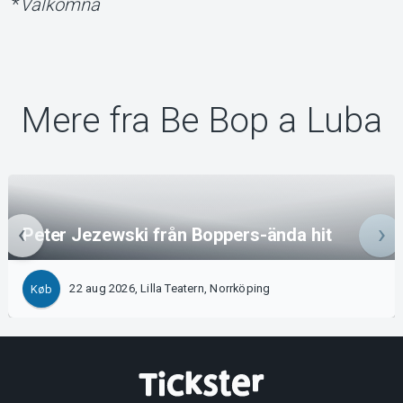
*
Välkomna
Mere fra Be Bop a Luba
Peter Jezewski från Boppers-ända hit
22 aug 2026, Lilla Teatern, Norrköping
Køb