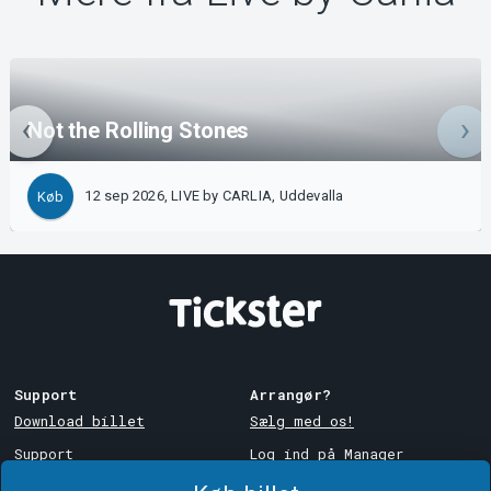
Not the Rolling Stones
12 sep 2026, LIVE by CARLIA, Uddevalla
Køb
Support
Arrangør?
Download billet
Sælg med os!
Support
Log ind på Manager
Købs- og
System Support