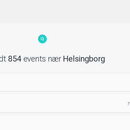
ndt
854
events
nær
Helsingborg
7