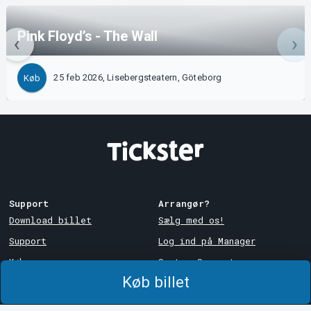
Pink Floyd’s - The Wall
25 feb 2026, Lisebergsteatern, Göteborg
Køb
Support
Arrangør?
Download billet
Sælg med os!
Support
Log ind på Manager
Købs- og
System Support
leveringsbetingelser
Køb billet
Privatlivspolitik