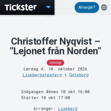
Arrangør?
Events
Christoffer Nyqvist –
”Lejonet från Norden”
Udsolgt
Lørdag d. 10. oktober 2026
Lisebergsteatern
i
Göteborg
MyTickster
Indgangen åbnes 10 okt 16:00
Starter 10 okt 17:00
Arrangør:
Liseberg