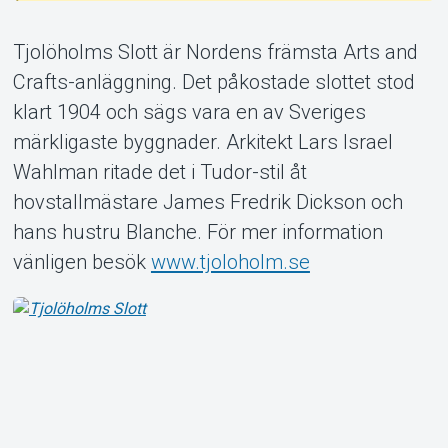
Tjolöholms Slott är Nordens främsta Arts and
Crafts-anläggning. Det påkostade slottet stod
klart 1904 och sägs vara en av Sveriges
Om Tickster
märkligaste byggnader. Arkitekt Lars Israel
Wahlman ritade det i Tudor-stil åt
hovstallmästare James Fredrik Dickson och
hans hustru Blanche. För mer information
vänligen besök
www.tjoloholm.se