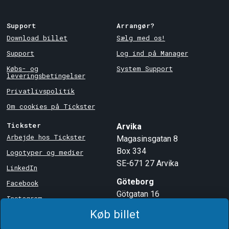
Support
Arrangør?
Download billet
Sælg med os!
Support
Log ind på Manager
Købs- og
System Support
leveringsbetingelser
Privatlivspolitik
Om cookies på Tickster
Tickster
Arvika
Arbejde hos Tickster
Magasinsgatan 8
Box 334
Logotyper og medier
SE-671 27
Arvika
LinkedIn
Göteborg
Facebook
Götgatan 16
Instagram
SE-411 05
Göteborg
Køb billet