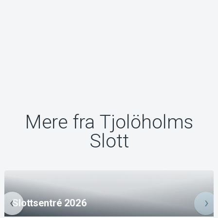
Mere fra Tjolöholms
Slott
Slottsentré 2026