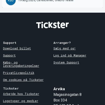
19 aug 2026, Caféscenen, Örebro Teater
Køb
Support
Arrangør?
Download billet
Sælg med os!
Support
Log ind på Manager
Købs- og
System Support
leveringsbetingelser
Privatlivspolitik
Om cookies på Tickster
Tickster
Arvika
Arbejde hos Tickster
Magasinsgatan 8
Box 334
Logotyper og medier