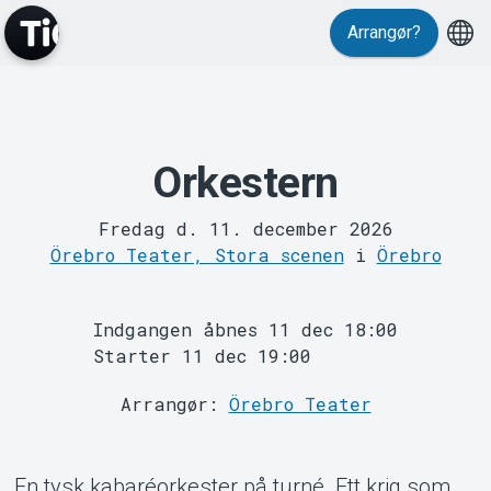
Arrangør?
Orkestern
MyTickster
Fredag d. 11. december 2026
Örebro Teater, Stora scenen
i
Örebro
Indgangen åbnes 11 dec 18:00
Starter 11 dec 19:00
Arrangør:
Örebro Teater
Support
En tysk kabaréorkester på turné. Ett krig som