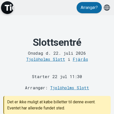
Arrangør?
Slottsentré
MyTickster
Onsdag d. 22. juli 2026
Tjolöholms Slott
i
Fjärås
Starter 22 jul 11:30
Arrangør:
Tjolöholms Slott
Support
Det er ikke muligt at købe billetter til denne event.
Eventet har allerede fundet sted.