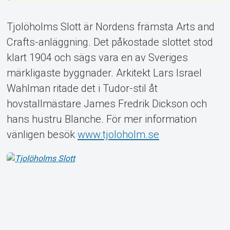
Tjolöholms Slott är Nordens främsta Arts and
Crafts-anläggning. Det påkostade slottet stod
klart 1904 och sägs vara en av Sveriges
Om Tickster
märkligaste byggnader. Arkitekt Lars Israel
Wahlman ritade det i Tudor-stil åt
hovstallmästare James Fredrik Dickson och
hans hustru Blanche. För mer information
vänligen besök
www.tjoloholm.se