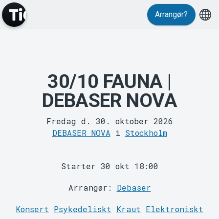
Events
Arrangør?
30/10 FAUNA |
DEBASER NOVA
MyTickster
Fredag d. 30. oktober 2026
DEBASER NOVA
i
Stockholm
Starter 30 okt 18:00
Arrangør:
Debaser
Konsert
Psykedeliskt
Kraut
Elektroniskt