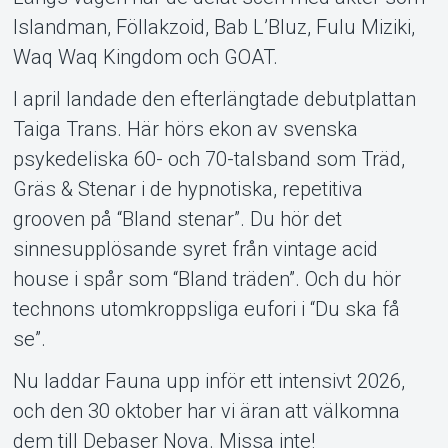
Islandman, Föllakzoid, Bab L’Bluz, Fulu Miziki,
Waq Waq Kingdom och GOAT.
I april landade den efterlängtade debutplattan
Taiga Trans. Här hörs ekon av svenska
psykedeliska 60- och 70-talsband som Träd,
Gräs & Stenar i de hypnotiska, repetitiva
grooven på “Bland stenar”. Du hör det
sinnesupplösande syret från vintage acid
house i spår som “Bland träden”. Och du hör
technons utomkroppsliga eufori i “Du ska få
se”.
Nu laddar Fauna upp inför ett intensivt 2026,
och den 30 oktober har vi äran att välkomna
dem till Debaser Nova. Missa inte!