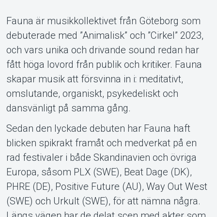
Support
Fauna är musikkollektivet från Göteborg som
debuterade med ”Animalisk” och ”Cirkel” 2023,
och vars unika och drivande sound redan har
fått höga lovord från publik och kritiker. Fauna
skapar musik att försvinna in i: meditativt,
omslutande, organiskt, psykedeliskt och
dansvänligt på samma gång.
Om Tickster
Sedan den lyckade debuten har Fauna haft
blicken spikrakt framåt och medverkat på en
rad festivaler i både Skandinavien och övriga
Europa, såsom PLX (SWE), Beat Dage (DK),
PHRE (DE), Positive Future (AU), Way Out West
(SWE) och Urkult (SWE), för att nämna några.
Längs vägen har de delat scen med akter som