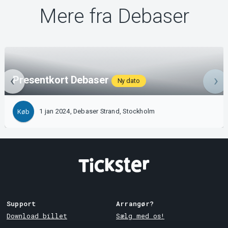
Mere fra Debaser
Presentkort Debaser
Ny dato
1 jan 2024, Debaser Strand, Stockholm
Køb
Support
Arrangør?
Download billet
Sælg med os!