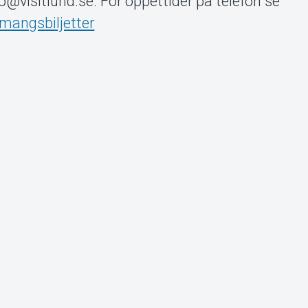
info@visitlund.se. För öppettider på telefon se
emangsbiljetter