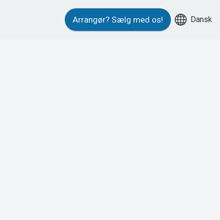
Dansk
Arrangør?
Sælg med os!