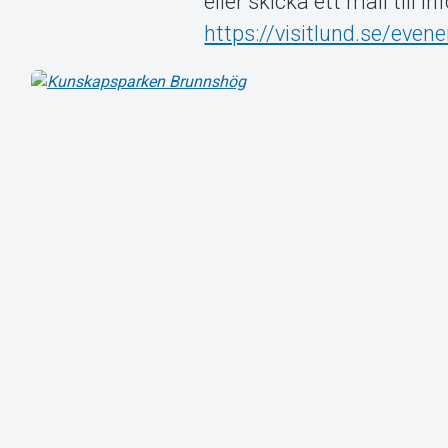
eller skicka ett mail till 
https://visitlund.se/even