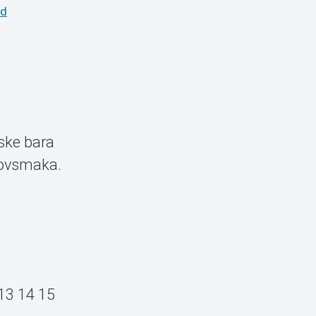
d
ske bara
provsmaka.
–13 14 15