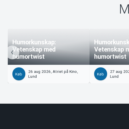
M
Humorkunskap:
Humorkunsk
Vetenskap med
Vetenskap 
humortwist
humortwist
26 aug 2026, Atriet på Kino,
27 aug 202
Køb
Køb
Lund
Lund