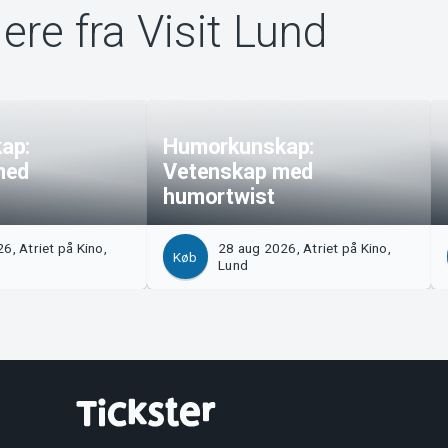
ere fra Visit Lund
ap:
Humorkunskap:
med
Vetenskap med
humortwist
6, Atriet på Kino,
28 aug 2026, Atriet på Kino,
Køb
Lund