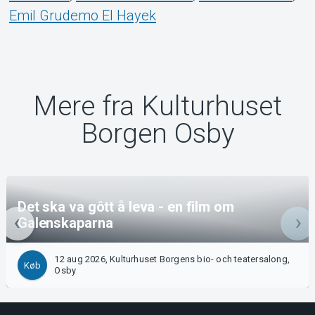
Emil Grudemo El Hayek
Mere fra Kulturhuset
Borgen Osby
Det ska va gôtt å leva - en film om
Galenskaparna
12 aug 2026, Kulturhuset Borgens bio- och teatersalong,
Køb
Osby