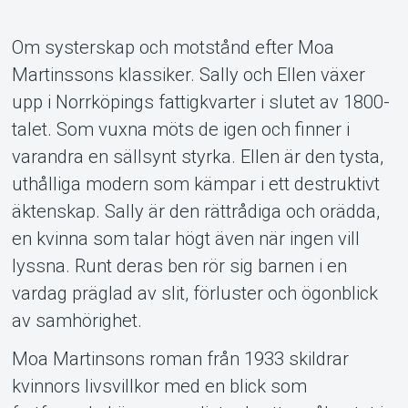
Support
Om systerskap och motstånd efter Moa
Martinssons klassiker. Sally och Ellen växer
upp i Norrköpings fattigkvarter i slutet av 1800-
talet. Som vuxna möts de igen och finner i
varandra en sällsynt styrka. Ellen är den tysta,
uthålliga modern som kämpar i ett destruktivt
äktenskap. Sally är den rättrådiga och orädda,
Om Tickster
en kvinna som talar högt även när ingen vill
lyssna. Runt deras ben rör sig barnen i en
vardag präglad av slit, förluster och ögonblick
av samhörighet.
Moa Martinsons roman från 1933 skildrar
kvinnors livsvillkor med en blick som