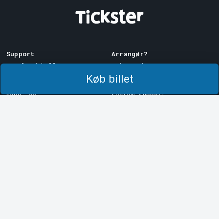
Support
Arrangør?
Download billet
Sælg med os!
Køb billet
Support
Log ind på Manager
Købs- og
System Support
leveringsbetingelser
Privatlivspolitik
Om cookies på Tickster
Tickster
Arvika
Arbejde hos Tickster
Magasinsgatan 8
Box 334
Logotyper og medier
SE-671 27
Arvika
LinkedIn
Göteborg
Facebook
Götgatan 16