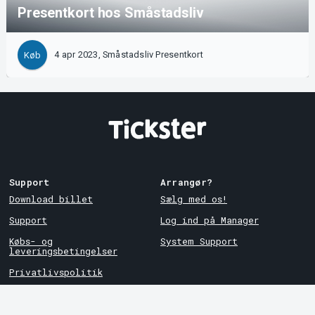
Presentkort hos Småstadsliv
4 apr 2023, Småstadsliv Presentkort
Køb
Support
Arrangør?
Download billet
Sælg med os!
Support
Log ind på Manager
Købs- og
System Support
leveringsbetingelser
Privatlivspolitik
Om cookies på Tickster