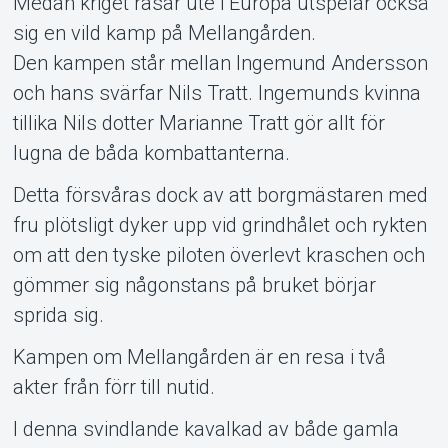
Medan kriget rasar ute i Europa utspelar också
sig en vild kamp på Mellangården.
Den kampen står mellan Ingemund Andersson
och hans svärfar Nils Tratt. Ingemunds kvinna
tillika Nils dotter Marianne Tratt gör allt för
lugna de båda kombattanterna.
Detta försvåras dock av att borgmästaren med
fru plötsligt dyker upp vid grindhålet och rykten
om att den tyske piloten överlevt kraschen och
gömmer sig någonstans på bruket börjar
sprida sig.
Kampen om Mellangården är en resa i två
akter från förr till nutid.
I denna svindlande kavalkad av både gamla