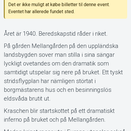
Det er ikke muligt at købe billetter til denne event.
Eventet har allerede fundet sted.
Support
Året är 1940. Beredskapstid råder i riket.
På gården Mellangården på den uppländska
landsbygden sover man stilla i sina sängar
lyckligt ovetandes om den dramatik som
samtidigt utspelar sig nere på bruket. Ett tyskt
stridsflygplan har nämligen störtat i
Om Tickster
borgmästarens hus och en besinningslös
eldsvåda brutit ut.
Kraschen blir startskottet på ett dramatiskt
inferno på bruket och på Mellangården.