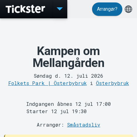
Arrangør?
Events
Kampen om
Mellangården
Søndag d. 12. juli 2026
Folkets Park | Österbybruk
i
Österbybruk
MyTickster
Indgangen åbnes 12 jul 17:00
Starter 12 jul 19:30
Arrangør:
Småstadsliv