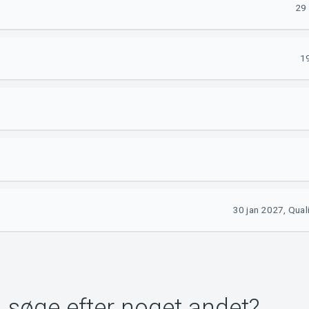
29 
19
30 jan 2027, Qual
u søge efter noget andet?