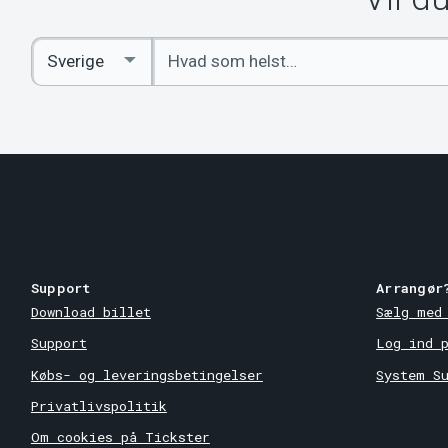
Indtast
Select
søgeord
Country
Support
Arrangør
Download billet
Sælg med
Support
Log ind 
Købs- og leveringsbetingelser
System S
Privatlivspolitik
Om cookies på Tickster