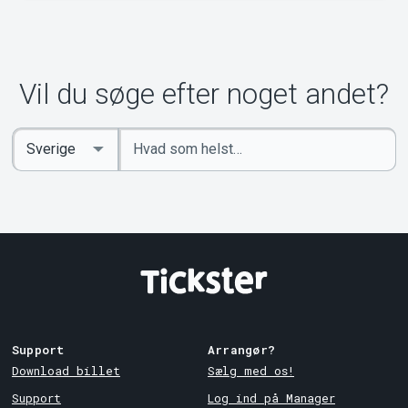
Vil du søge efter noget andet?
Indtast
Select
søgeord
Country
Support
Arrangør?
Download billet
Sælg med os!
Support
Log ind på Manager