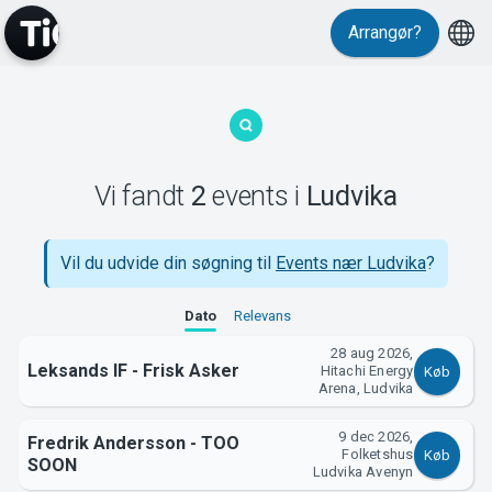
Arrangør?
MyTickster
Vi fandt
2
events
i
Ludvika
Support
Vil du udvide din søgning til
Events nær Ludvika
?
Dato
Relevans
28 aug 2026,
Leksands IF - Frisk Asker
Hitachi Energy
Køb
Arena, Ludvika
Om Tickster
9 dec 2026,
Fredrik Andersson - TOO
Folketshus
Køb
SOON
Ludvika Avenyn