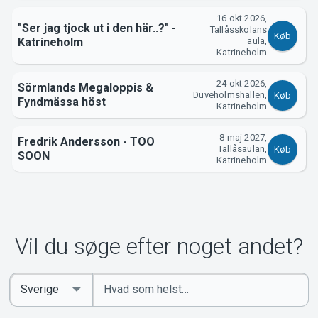
16 okt 2026,
"Ser jag tjock ut i den här..?" -
Tallåsskolans
Køb
Katrineholm
aula,
Katrineholm
24 okt 2026,
Sörmlands Megaloppis &
Duveholmshallen,
Køb
Fyndmässa höst
Katrineholm
8 maj 2027,
Fredrik Andersson - TOO
Tallåsaulan,
Køb
SOON
Katrineholm
Vil du søge efter noget andet?
Indtast
Select
søgeord
Country