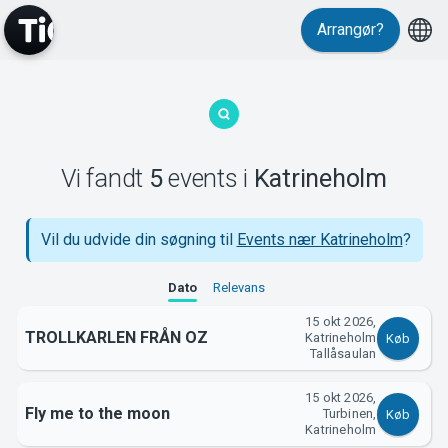
Arrangør?
MyTickster
Vi fandt
5
events
i
Katrineholm
Vil du udvide din søgning til
Events nær Katrineholm
?
Support
Dato
Relevans
15 okt 2026,
TROLLKARLEN FRÅN OZ
Katrineholm
Køb
Tallåsaulan
15 okt 2026,
Fly me to the moon
Turbinen,
Køb
Katrineholm
Om Tickster