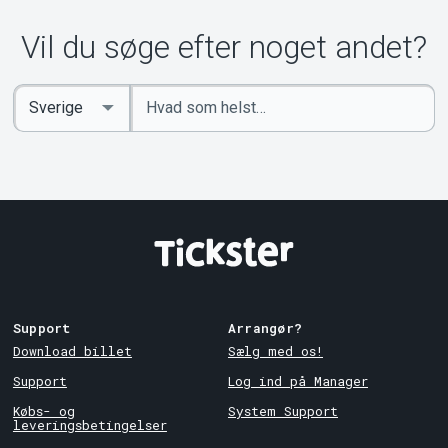
Vil du søge efter noget andet?
Indtast
Select
søgeord
Country
Support
Arrangør?
Download billet
Sælg med os!
Support
Log ind på Manager
Købs- og
System Support
leveringsbetingelser