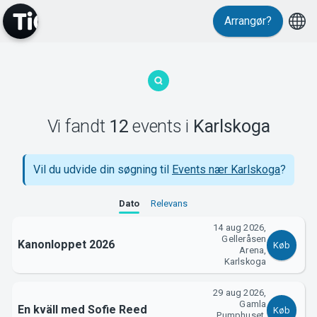
Events
Arrangør?
Vi fandt
12
events
i
Karlskoga
MyTickster
Vil du udvide din søgning til
Events nær Karlskoga
?
Dato
Relevans
14 aug 2026,
Gelleråsen
Kanonloppet 2026
Køb
Arena,
Karlskoga
Support
29 aug 2026,
Gamla
En kväll med Sofie Reed
Køb
Pumphuset,