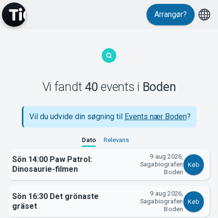
Events
Arrangør?
Vi fandt
40
events
i
Boden
MyTickster
Vil du udvide din søgning til
Events nær Boden
?
Dato
Relevans
9 aug 2026,
Sön 14:00 Paw Patrol:
Sagabiografen
Køb
Dinosaurie-filmen
Boden
9 aug 2026,
Sön 16:30 Det grönaste
Sagabiografen
Køb
gräset
Boden