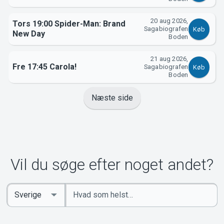
20 aug 2026,
Tors 19:00 Spider-Man: Brand
Sagabiografen
Køb
New Day
Boden
21 aug 2026,
Fre 17:45 Carola!
Sagabiografen
Køb
Boden
Næste side
Vil du søge efter noget andet?
Indtast
Select
søgeord
Country