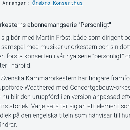
Arrangør:
Örebro Konserthus
rkesterns abonnemangserie "Personligt"
m sig bör, med Martin Fröst, både som dirigent oc
samspel med musiker ur orkestern och sin dot
n första konserten i vår nya serie ”personligt” dä
er i närbild.
. Svenska Kammarorkestern har tidigare framför
uruppförde Weathered med Concertgebouw-orkes
u blir den uruppförd i en version anpassad eft
 storlek. Varje sats tar sig an ett element so
 ordlek på den engelska titeln som hänvisar till hu
ändrar.