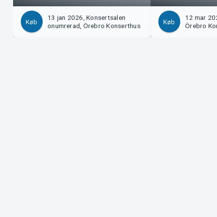
13 jan 2026, Konsertsalen
12 mar 202
Køb
Køb
onumrerad, Örebro Konserthus
Örebro Ko
Support
Arrangør
Download billet
Sælg med
Support
Log ind 
Købs- og leveringsbetingelser
System S
Privatlivspolitik
Om cookies på Tickster