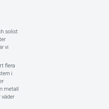
h solist
ter
r vi
t flera
tern i
er
m metall
r väder