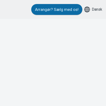
Dansk
Arrangør?
Sælg med os!