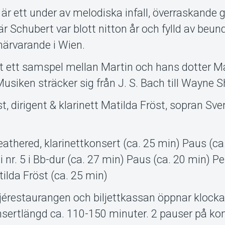
r ett under av melodiska infall, överraskande 
Schubert var blott nitton år och fylld av beund
närvarande i Wien.
t ett samspel mellan Martin och hans dotter Ma
siken sträcker sig från J. S. Bach till Wayne S
t, dirigent & klarinett Matilda Fröst, sopran Sv
thered, klarinettkonsert (ca. 25 min) Paus (ca
nr. 5 i Bb-dur (ca. 27 min) Paus (ca. 20 min) Pe
ilda Fröst (ca. 25 min)
érestaurangen och biljettkassan öppnar klock
nsertlängd ca. 110-150 minuter. 2 pauser på ko