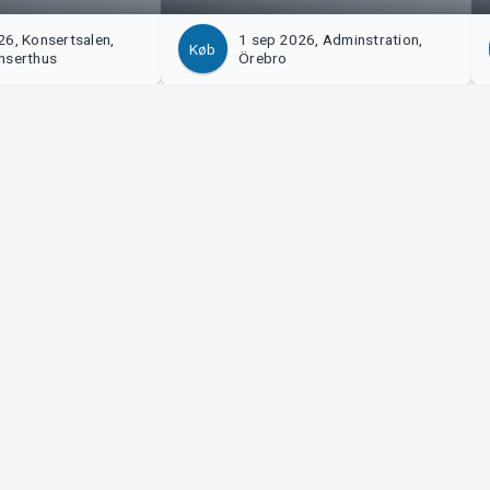
6, Konsertsalen,
1 sep 2026, Adminstration,
Køb
nserthus
Örebro
?
Tickster
 os!
Arbejde hos Tickster
på Manager
Logotyper og medier
upport
LinkedIn
Facebook
Instagram