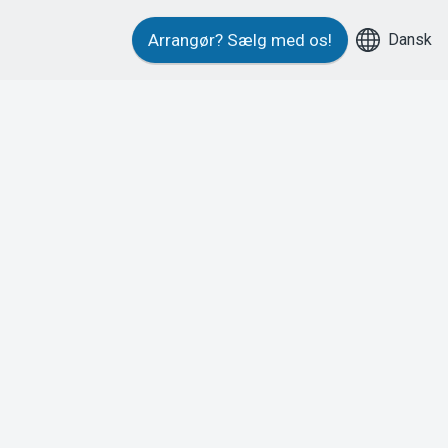
Dansk
Arrangør?
Sælg med os!