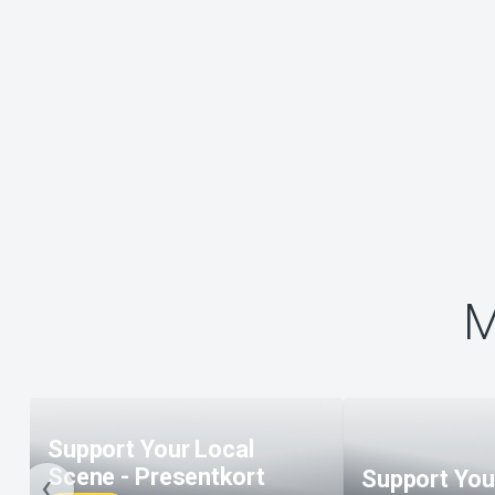
M
Support Your Local
Scene - Presentkort
Support You