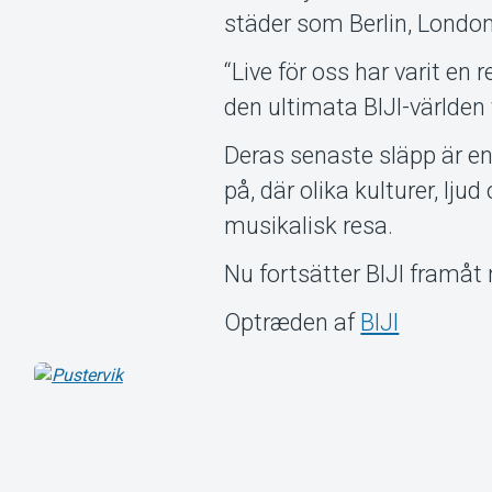
städer som Berlin, Londo
“Live för oss har varit en 
den ultimata BIJI-världen vi
Deras senaste släpp är en 
på, där olika kulturer, lj
musikalisk resa.
Nu fortsätter BIJI fram
Optræden af
BIJI