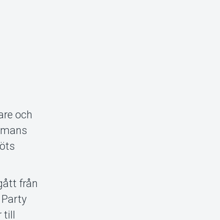
lare och
ammans
möts
gått från
 Party
till