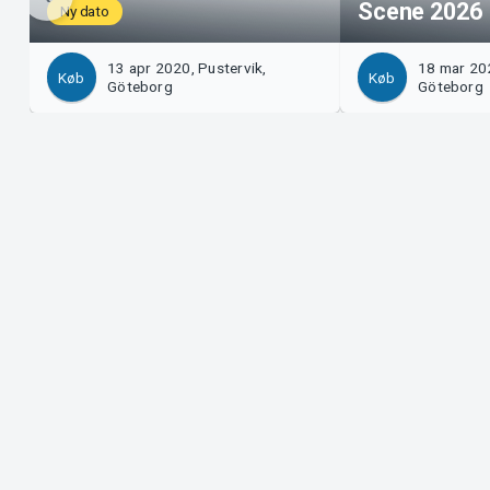
Scene 2026
Ny dato
13 apr 2020, Pustervik,
18 mar 202
Køb
Køb
Göteborg
Göteborg
Support
Arrangør
Download billet
Sælg med
Support
Log ind 
Købs- og leveringsbetingelser
System S
Privatlivspolitik