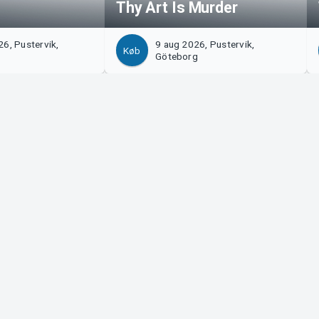
Thy Art Is Murder
6, Pustervik,
9 aug 2026, Pustervik,
Køb
Göteborg
?
Tickster
 os!
Arbejde hos Tickster
på Manager
Logotyper og medier
upport
LinkedIn
Facebook