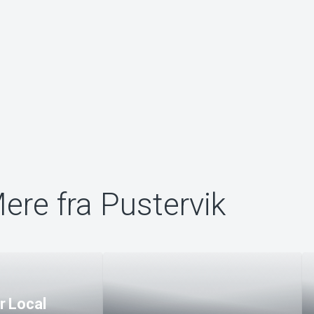
ere fra Pustervik
r Local