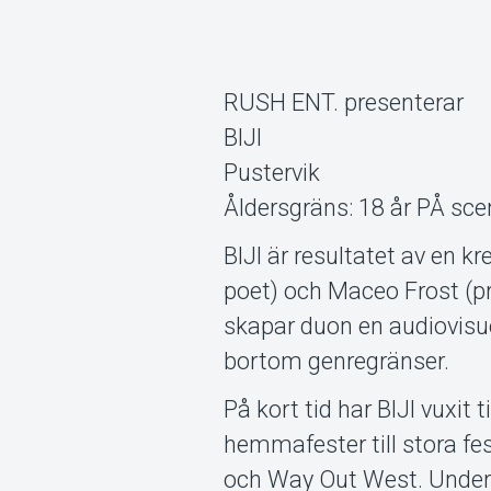
RUSH ENT. presenterar
BIJI
Pustervik
Åldersgräns: 18 år PÅ sce
BIJI är resultatet av en k
poet) och Maceo Frost (p
skapar duon en audiovisue
bortom genregränser.
På kort tid har BIJI vuxit
hemmafester till stora fe
och Way Out West. Under å