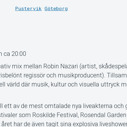
Pustervik
Göteborg
n ca 20:00
reativ mix mellan Robin Nazari (artist, skådespe
risbelönt regissör och musikproducent). Tills
ll värld där musik, kultur och visuella uttryck 
 till ett av de mest omtalade nya liveakterna och 
stivaler som Roskilde Festival, Rosendal Garden
ret har de även tagit sina explosiva liveshower 