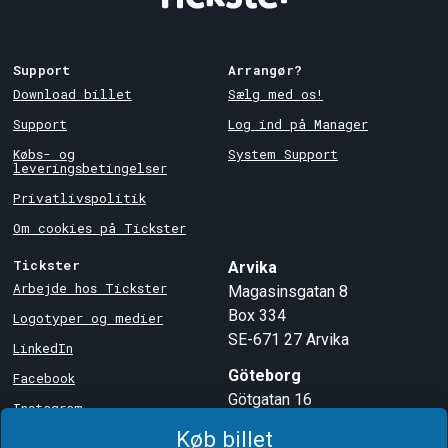
Support
Arrangør?
Download billet
Sælg med os!
Support
Log ind på Manager
Købs- og
System Support
leveringsbetingelser
Privatlivspolitik
Om cookies på Tickster
Tickster
Arvika
Arbejde hos Tickster
Magasinsgatan 8
Box 334
Logotyper og medier
SE-671 27
Arvika
LinkedIn
Göteborg
Facebook
Götgatan 16
Instagram
SE-411 05
Göteborg
Køb billet