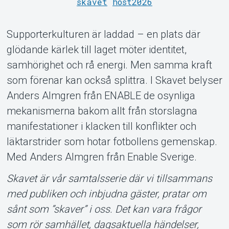
skavet
höst2026
Supporterkulturen är laddad – en plats där
Om Tickster
glödande kärlek till laget möter identitet,
samhörighet och rå energi. Men samma kraft
som förenar kan också splittra. I Skavet belyser
Anders Almgren från ENABLE de osynliga
mekanismerna bakom allt från storslagna
manifestationer i klacken till konflikter och
läktarstrider som hotar fotbollens gemenskap.
Med Anders Almgren från Enable Sverige.
Skavet är vår samtalsserie där vi tillsammans
med publiken och inbjudna gäster, pratar om
sånt som ”skaver” i oss. Det kan vara frågor
som rör samhället, dagsaktuella händelser,