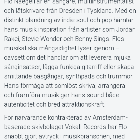
Flo Naegeli är en sångare, multiinstrumentalist
och låtskrivare från Dresden i Tyskland. Med en
distinkt blandning av indie soul och pop hämtar
hans musik inspiration från artister som Jordan
Rakei, Stevie Wonder och Benny Sings. Flos
musikaliska mångsidighet lyser igenom –
oavsett om det handlar om att leverera mjuka
Support
sånginsatser, lägga funkiga gitarriff eller skapa
smittande basgångar, synthpads och trummor.
Hans förmåga att sömlöst skriva, arrangera
och framföra musik ger hans sound både
autenticitet och bred attraktionskraft.
För närvarande kontrakterad av Amsterdam-
baserade skivbolaget Vokall Records har Flo
snabbt gjort avtryck i musikbranschen, med