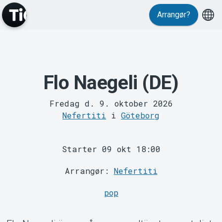
Arrangør?
Events
Flo Naegeli (DE)
Fredag d. 9. oktober 2026
Nefertiti
i
Göteborg
Starter 09 okt 18:00
MyTickster
Arrangør:
Nefertiti
pop