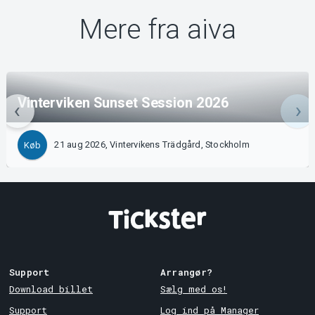
Mere fra aiva
Vinterviken Sunset Session 2026
21 aug 2026, Vintervikens Trädgård, Stockholm
Køb
Support
Arrangør?
Download billet
Sælg med os!
Support
Log ind på Manager