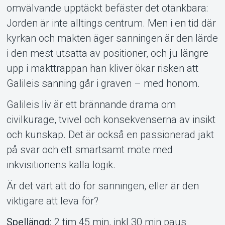
Om Tickster
omvälvande upptäckt befäster det otänkbara:
Jorden är inte alltings centrum. Men i en tid där
kyrkan och makten äger sanningen är den lärde
i den mest utsatta av positioner, och ju längre
upp i makttrappan han kliver ökar risken att
Galileis sanning går i graven – med honom.
Galileis liv är ett brännande drama om
civilkurage, tvivel och konsekvenserna av insikt
och kunskap. Det är också en passionerad jakt
på svar och ett smärtsamt möte med
inkvisitionens kalla logik.
Är det värt att dö för sanningen, eller är den
viktigare att leva för?
Spellängd:
2 tim 45 min, inkl 30 min paus