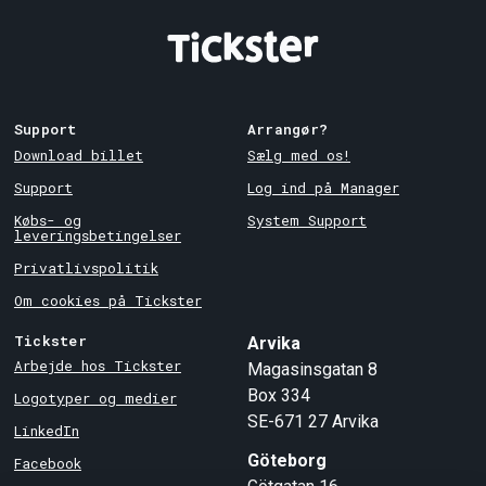
Support
Arrangør?
Download billet
Sælg med os!
Support
Log ind på Manager
Købs- og
System Support
leveringsbetingelser
Privatlivspolitik
Om cookies på Tickster
Tickster
Arvika
Arbejde hos Tickster
Magasinsgatan 8
Box 334
Logotyper og medier
SE-671 27
Arvika
LinkedIn
Göteborg
Facebook