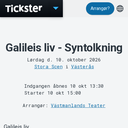
Arrangør?
Events
Galileis liv - Syntolkning
Lørdag d. 10. oktober 2026
Stora Scen
i
Västerås
Indgangen åbnes 10 okt 13:30
Starter 10 okt 15:00
Arrangør:
Västmanlands Teater
MyTickster
Galileis liv