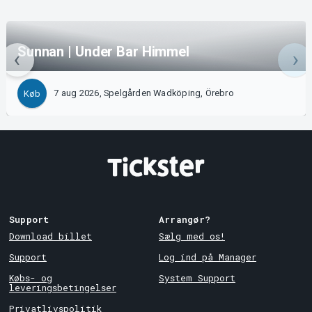
Sunnan | Under Bar Himmel
7 aug 2026, Spelgården Wadköping, Örebro
Køb
Support
Arrangør?
Download billet
Sælg med os!
Support
Log ind på Manager
Købs- og
System Support
leveringsbetingelser
Privatlivspolitik