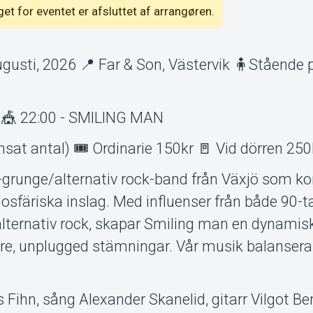
lget for eventet er afsluttet af arrangøren.
usti, 2026 📍 Far & Son, Västervik 🧍Stående p
ar 🎪 22:00 - SMILING MAN
änsat antal) 🎟️ Ordinarie 150kr 🚪 Vid dörren 250
grunge/alternativ rock-band från Växjö som k
sfäriska inslag. Med influenser från både 90-t
ternativ rock, skapar Smiling man en dynamisk 
are, unplugged stämningar. Vår musik balansera
Fihn, sång Alexander Skanelid, gitarr Vilgot B