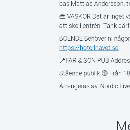
bas Mattias Andersson, 
👜 VÄSKOR Det är inget 
att ske i entrén. Tänk där
BOENDE Behöver ni någonst
https://hotellnavet.se
📍FAR & SON PUB Address
Stående publik 🔞 Från 18
Arrangeras av: Nordic Live
Me