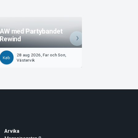
AW med Partybandet
WESTBAY PUNK 
Rewind
2026
28 aug 2026, Far och Son,
5 sep 2026, Far o
Køb
Køb
Västervik
Västervik
Arvika