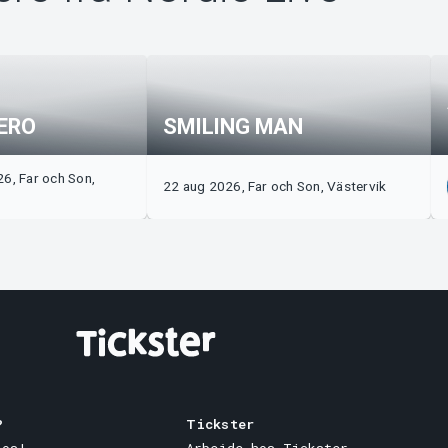
ERO
SMILING MAN
6, Far och Son,
22 aug 2026, Far och Son, Västervik
?
Tickster
 os!
Arbejde hos Tickster