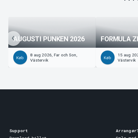
AUGUSTI PUNKEN 2026
FORMULA Z
8 aug 2026, Far och Son,
15 aug 202
Køb
Køb
Västervik
Västervik
Support
Arrangør
Download billet
Sælg med