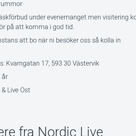
trummor
väskförbud under evenemanget men visitering
för på att komma i god tid.
ans att bo när ni besöker oss så kolla in
: Kvarngatan 17, 593 30 Västervik
 år
 & Live Öst
re fra Nordic Live