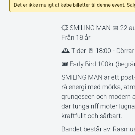
Det er ikke muligt at købe billetter til denne event. Sa
💥 SMILING MAN 📅 22 aug
Från 18 år
🕰️ Tider 🚪 18:00 - Dörr
🎟️ Early Bird 100kr (begr
SMILING MAN är ett post-
rå energi med mörka, atmo
grungescen och modern al
där tunga riff möter lugn
kraftfullt och sårbart.
Bandet består av: Rasmus 