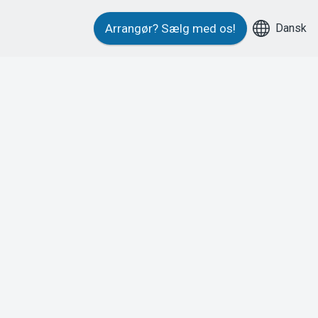
Dansk
Arrangør?
Sælg med os!