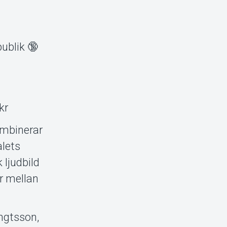
ublik 🔞
kr
ombinerar
alets
ljudbild
r mellan
engtsson,