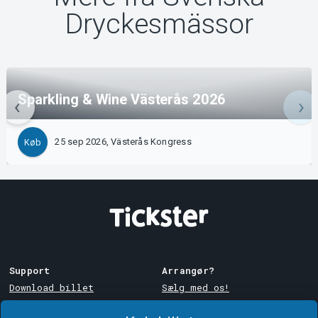
Dryckesmässor
Sparkling & Wine Västerås 2026
25 sep 2026, Västerås Kongress
Køb
Support
Arrangør?
Download billet
Sælg med os!
Support
Log ind på Manager