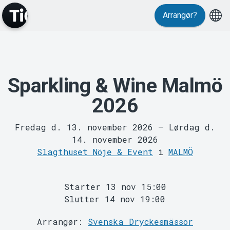
Arrangør?
Sparkling & Wine Malmö
MyTickster
2026
Fredag d. 13. november 2026
–
Lørdag d.
14. november 2026
Slagthuset Nöje & Event
i
MALMÖ
Support
Starter 13 nov 15:00
Slutter 14 nov 19:00
Arrangør:
Svenska Dryckesmässor